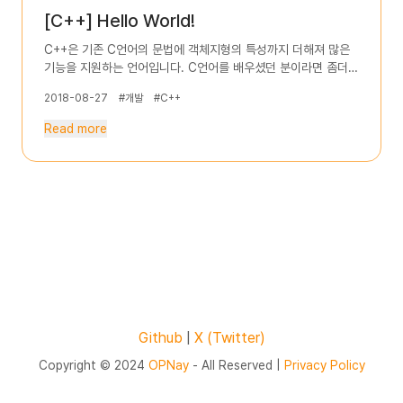
10: if문과 함께 사용할 수 있는 else문 입니다. if의 조건문이 거
[C++] Hello World!
짓(false)일 경우 else의 내용을 실행하게됩니다. 현재 A와 B는
같지 않으므로 else의 내용을 실행하게되어 A와 B는 다릅니다.
C++은 기존 C언어의 문법에 객체지형의 특성까지 더해져 많은
가 출력된것입니다.
기능을 지원하는 언어입니다. C언어를 배우셨던 분이라면 좀더
쉽게 배우시거나 때론 내용을 넘겨도 되는 부분도 있습니다. 또한
2018-08-27
#개발
#C++
C언어의 작업환경과 동일하게 하셔도 되며, Visual Studio와
같은 IDE에서 작업하시면 됩니다. 본 강좌는 IDE를 보여주진않고
Read more
오직 코드로만 설명합니다. C++파일은 확장자가 cpp이며, 아래
내용은 모든 프로그래밍 언어의 기초인 Hello, World! 출력 프로
그램입니다. 코드 출력 내용 설명 C++ 기본 API 라이브러리중
iostream을 가져오고, 그중 std(standard 줄임말)라는 네임스
페이스를 사용하겠다고 호출했습니다. 네임스페이스는 추후 자세
히 다루도록하겠습니다. 프로그램의 제일 처음 실행하는 함수를
정의합니다. 이때 함수의 이름은 main이여야만 하며, 이는 프로
그램의 규칙입니다. return 키워드는 함수의 종료를 의미하며,
뒤에오는 변수는 해당 함수가 호출된 곳으로 되돌려줍니다.
(main에서의 return은 프로그램 종료 상태를 의미하며, 0은 정
상종료를 뜻합니다.)
Github
|
X (Twitter)
Copyright © 2024
OPNay
- All Reserved |
Privacy Policy