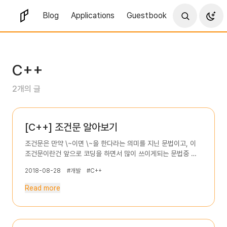
Blog
Applications
Guestbook
C++
2개의 글
[C++] 조건문 알아보기
조건문은 만약 \~이면 \~을 한다라는 의미를 지닌 문법이고, 이
조건문이란건 앞으로 코딩을 하면서 많이 쓰이게되는 문법중 하
나입니다. C++에서의 조건문은 if, switch가 있으며, 이 문법들
2018-08-28
#개발
#C++
은 모두 C언어에서 사용되던 것들과 동일합니다. IF 예제 IF 결과
IF 설명 1\~4: 이전 "\[C++] Hello World!" 게시물에서 설명을
Read more
했습니다. 5\~6: int형 변수 A와 B를 선언했고 A는 0, B는 1을
초기값으로 넣어줬습니다. 8: if문의 기본 형태는 if(조건문) {실
행할 내용}이고, 그 형태 그대로 작성되었습니다. 조건문이 참
(true)일 경우 바로 다음에오는 { }의 내용을 실행하게됩니다.