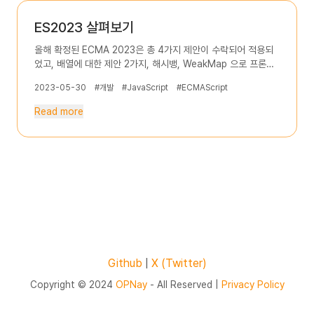
상황에 맞게 자원을 해제하는 메서드 호출이 필요합니다.
ECMAScript의 Iterator: iterator.return() WHATWG의
ES2023 살펴보기
Stream Reader: reader.releaseLock() NodeJS의 파일 핸
올해 확정된 ECMA 2023은 총 4가지 제안이 수락되어 적용되
들러: handle.close() Emscripten C++의 객체 핸들:
었고, 배열에 대한 제안 2가지, 해시뱅, WeakMap 으로 프론트
Module.\_free(ptr), obj.delete(), Module.destroy(obj)
엔드 개발자가 알아두면 좋은 제안은 총 3가지 입니다. 전체 내용
또한 throw 를 대응하기 위해 try { ... } finally { ...release }
2023-05-30
#개발
#JavaScript
#ECMAScript
을 정리하면서 어떤 기능들이 추가됐는지 확인해봅시다. 마지막
로 오류를 검사하는 것이 일반적입니다. 이는 코드가 길어지고,
기준 배열 찾기 배열과 형식화 배열(Typed Array)에 새로운 찾
반복적인 패턴이고, 개발자가 자원을 해제하지 못할 경우 메모리
Read more
기 메서드가 추가되었습니다. Array.prototype.findLast,
누수로도 이어지는 좋지 않은 패턴이기도 합니다. 여러개의 자원
Array.prototype.findLastIndex 두가지로, 배열의 마지막부
을 다루는 코드
터 시작해 찾게되는 메서드입니다. 기존에 있던 find, findIndex
메서드는 모두 함수를 받고 있어 이 스펙을 직접 구현하는건 가능
했지만, 함수의 명확한 명명 및 사용을 위해 이같은 제안이 생겼
다고 합니다. Array.prototype.findLastIndex 예제
Array.prototype.findLast 예제 복사하여 배열 변경 기존
JS에는 배열에 대한 다양한 메서드가 존재합니다. sort, map,
concat, splice 등 사용되는 메서드가 많은데 이들에겐 문제점
이 존재합니다. 각 메서드는 리턴되는 값이 다르고, 원본 배열을
수정하는 메서드도 존재합니다. 이는 불규칙적이며, 혼란을 야기
Github
|
X (Twitter)
하기도 합니다. 원본 배열을 수정하는 메서드들을 수정하지 않고,
Copyright © 2024
OPNay
- All Reserved |
Privacy Policy
새로운 배열을 이용해 메서드를 사용할 수 있도록 새로운 매서드
가 추가되었습니다. Array.prototype.toReversed 이 메서드