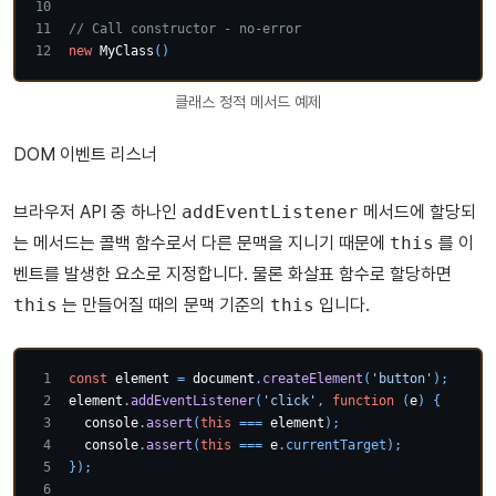
// Call constructor - no-error
new
MyClass
(
)
클래스 정적 메서드 예제
DOM 이벤트 리스너
브라우저 API 중 하나인
addEventListener
메서드에 할당되
는 메서드는 콜백 함수로서 다른 문맥을 지니기 때문에
this
를 이
벤트를 발생한 요소로 지정합니다. 물론 화살표 함수로 할당하면
this
는 만들어질 때의 문맥 기준의
this
입니다.
const
 element 
=
document
.
createElement
(
'button'
)
;
element
.
addEventListener
(
'click'
,
function
(
e
)
{
console
.
assert
(
this
===
 element
)
;
console
.
assert
(
this
===
 e
.
currentTarget
)
;
}
)
;