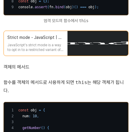
const
 obj 
=
{
}
;
console
.
assert
(
fn
.
bind
(
obj
)
(
)
===
 obj
)
;
엄격 모드의 함수에서
this
Strict mode - JavaScript | MDN
JavaScript's strict mode is a way
to opt in to a restricted variant of
JavaScript, thereby implicitly
opting-out of "sloppy mode".
Strict mode isn't just a subset: it
객체의 메서드
intentionally has different
semantics from normal code.
Strict mode code and non-strict
함수를 객체의 메서드로 사용하게 되면
this
는 해당 객체가 됩니
mode code can coexist, so scripts
can opt into strict mode
다.
incrementally.
const
 obj 
=
{
num
:
10
,
getNumber
(
)
{