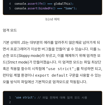
console
.
assert
(
fn
(
)
===
 globalThis
)
;
console
.
assert
(
bindedFn
(
)
===
"Some"
)
;
bind
예제
엄격 모드
기본 상태의 JS는 대부분의 에러를 알려주지 않은채로 넘어가게 되
면서 프로그래머가 이상한 버그들을 만들어 낼 수 있습니다. 이를 느
슨한 모드(Sloppy mode)라 부르고, 이를 해제하기 위해 엄격한 모
드(Strict mode)가 만들어졌습니다. 이 엄격한 모드는 파일 최상단
혹은 적용할 함수의 시작점에
"use strict";
를 작성하면 되고,
런타임 계열 환경이나
export default
구문을 사용할 수 있는
모듈 방식의 파일에선 기본적으로 엄격모드로 작동됩니다.
'use strict'
;
// 파일 전체에 대해 엄격 모드 사용