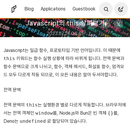
Blog
Applications
Guestbook
Javascript의 this 살펴보기
2023.07.25 04:45
Javascript는 일급 함수, 프로토타입 기반 언어입니다. 이 때문에
this
키워드는 함수 실행 상황에 따라 바뀌게 됩니다. 전역 문맥과
함수 문맥으로 크게 나뉘고, 함수, 객체 메서드, 화살표 함수, 엄격모
드 모두 다르게 작동 되므로, 이 모든 내용은 알아 두셔야합니다.
전역 문맥
전역 문맥의
this
는 실행환경 별로 다르게 작동합니다. 브라우저에
서는 전역 객체인
window
를, Node.js와 Bun은 빈 객체
{}
를,
Deno는
undefined
로 할당되어 있습니다.