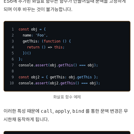
ES6에 추가된 화살표 함수는 함수가 만들어질때 문맥을 고정하게
되며 이후 바꾸는 것이 불가능합니다.
const
 obj 
=
{
name
:
'Foo'
,
getThis
:
(
function
(
)
{
return
(
)
=>
this
;
}
)
(
)
}
;
console
.
assert
(
obj
.
getThis
(
)
===
 obj
)
;
const
 obj2 
=
{
getThis
:
 obj
.
getThis
}
;
console
.
assert
(
obj2
.
getThis
(
)
===
 obj
)
;
화살표 함수 예제
이러한 특성 때문에
call
,
apply
,
bind
를 통한 문맥 변경은 무
시한채 동작하게 됩니다.