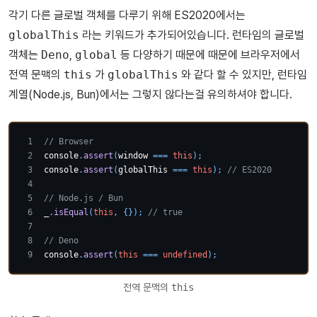
각기 다른 글로벌 객체를 다루기 위해 ES2020에서는
globalThis
라는 키워드가 추가되어있습니다. 런타임의 글로벌
객체는
Deno
,
global
등 다양하기 때문에 때문에 브라우저에서
전역 문맥의
this
가
globalThis
와 같다 할 수 있지만, 런타임
계열(Node.js, Bun)에서는 그렇지 않다는걸 유의하셔야 합니다.
// Browser
console
.
assert
(
window
===
this
)
;
console
.
assert
(
globalThis 
===
this
)
;
// ES2020
// Node.js / Bun
_
.
isEqual
(
this
,
{
}
)
;
// true
// Deno
console
.
assert
(
this
===
undefined
)
;
전역 문맥의
this