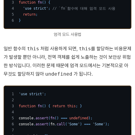
function
fn
(
)
{
'use strict'
;
// `fn`함수에 대해 엄격 모드 사용
return
;
}
엄격 모드 사용법
일반 함수의
this
처럼 사용하게 되면,
this
를 할당하는 비용문제
가 발생할 뿐만 아니라, 전역 객체를 쉽게 노출하는 것이 보안상 위험
한 방식입니다. 이러한 문제 때문에 엄격 모드에서는 기본적으로 아
무것도 할당하지 않아
undefined
가 됩니다.
'use strict'
;
function
fn
(
)
{
return
this
;
}
console
.
assert
(
fn
(
)
===
undefined
)
;
console
.
assert
(
fn
.
call
(
'Some'
)
===
'Some'
)
;