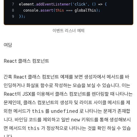
element
.
addEventListener
(
'click'
,
(
)
=>
{
console
.
assert
(
this
===
 globalThis
)
;
}
)
;
이벤트 리스너 예제
여담
React 클래스 컴포넌트
간혹 React 클래스 컴포넌트 예제를 보면 생성자에서 메서드를 바
인딩하거나 화살표 함수로 작성하는 모습을 보실 수 있습니다. 이는
React의 JSX를 이용해서 클래스 컴포넌트를 렌더링할 때 나타나는
문제인데, 클래스 컴포넌트의 생성자 및 라이프 사이클 메서드를 제
외한 메서드가
this
를
undefined
로 나타나는 문제가 존재합
니다. 바인딩 코드를 제외하고 일반
new
키워드를 통해 생성해보시
면 메서드의
this
가 정상적으로 나타나는 것을 확인 하실 수 있습
니다.