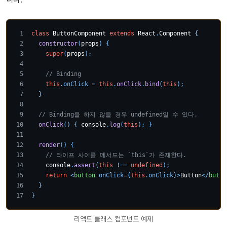
class
ButtonComponent
extends
React
.
Component
{
constructor
(
props
)
{
super
(
props
)
;
// Binding
this
.
onClick
=
this
.
onClick
.
bind
(
this
)
;
}
// Binding을 하지 않을 경우 undefined일 수 있다.
onClick
(
)
{
console
.
log
(
this
)
;
}
render
(
)
{
// 라이프 사이클 메서드는 `this`가 존재한다.
console
.
assert
(
this
!==
undefined
)
;
return
<
button
onClick
=
{
this
.
onClick
}
>
Button
</
butto
}
}
리액트 클래스 컴포넌트 예제