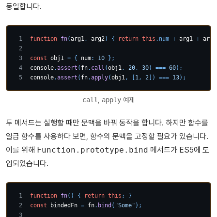
동일합니다.
function
fn
(
arg1
,
 arg2
)
{
return
this
.
num
+
 arg1 
+
 arg2
const
 obj1 
=
{
num
:
10
}
;
console
.
assert
(
fn
.
call
(
obj1
,
20
,
30
)
===
60
)
;
console
.
assert
(
fn
.
apply
(
obj1
,
[
1
,
2
]
)
===
13
)
;
call
,
apply
예제
두 메서드는 실행할 때만 문맥을 바꿔 동작을 합니다. 하지만 함수를
일급 함수를 사용하다 보면, 함수의 문맥을 고정할 필요가 있습니다.
이를 위해
Function.prototype.bind
메서드가 ES5에 도
입되었습니다.
function
fn
(
)
{
return
this
;
}
const
 bindedFn 
=
 fn
.
bind
(
"Some"
)
;